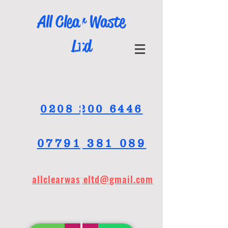
All Clear Waste
Ltd
0208 200 6446
07791 381 089
allclearwasteltd@gmail
.com